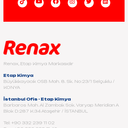
Renax, Etap Kimya Markasıdır
Etap Kimya
Büyükkayacık OSB Mah. 8. Sk. No:23/1 Selçuklu /
KONYA
İstanbul Ofis - Etap Kimya
Barbaros Mah. Al Zambak Sok. Varyap Meridian A
Blok D:287 K:34 Ataşehir / İSTANBUL
Tel: +90 332 239 11 02