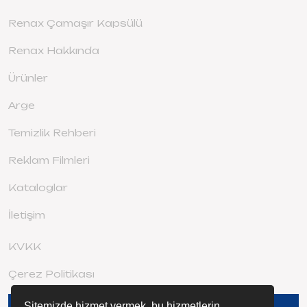
Renax Çamaşır Kapsülü
Renax Hakkında
Ürünler
Arge
Temizlik Rehberi
Reklam Filmleri
Kataloglar
İletişim
KVKK
Çerez Politikası
Sitemizde hizmet vermek, bu hizmetlerin