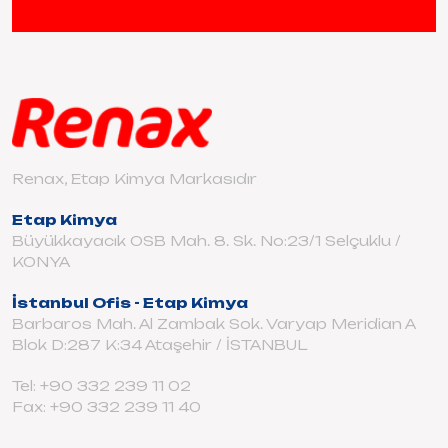
Renax, Etap Kimya Markasıdır
Etap Kimya
Büyükkayacık OSB Mah. 8. Sk. No:23/1 Selçuklu /
KONYA
İstanbul Ofis - Etap Kimya
Barbaros Mah. Al Zambak Sok. Varyap Meridian A
Blok D:287 K:34 Ataşehir / İSTANBUL
Tel: +90 332 239 11 02
Fax: +90 332 239 11 40