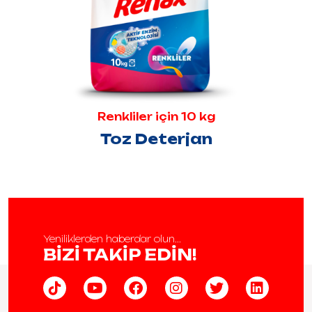
Renkliler için 10 kg
Toz Deterjan
Yeniliklerden haberdar olun...
BİZİ TAKİP EDİN!