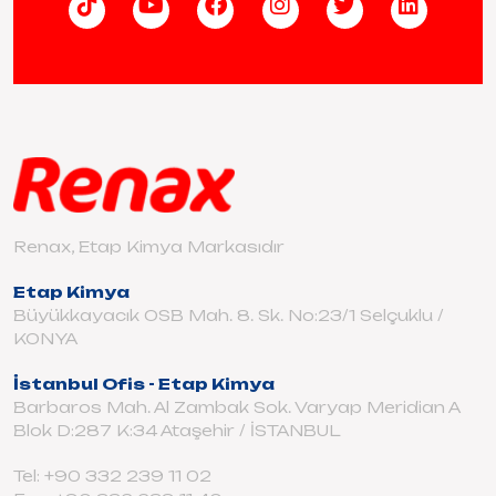
Renax, Etap Kimya Markasıdır
Etap Kimya
Büyükkayacık OSB Mah. 8. Sk. No:23/1 Selçuklu /
KONYA
İstanbul Ofis - Etap Kimya
Barbaros Mah. Al Zambak Sok. Varyap Meridian A
Blok D:287 K:34 Ataşehir / İSTANBUL
Tel: +90 332 239 11 02