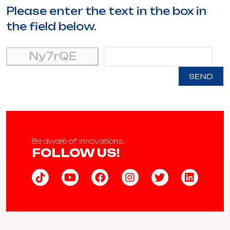
Please enter the text in the box in
the field below.
Ny7rQE
SEND
Be aware of innovations…
FOLLOW US!