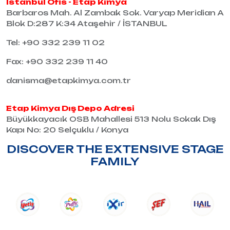
İstanbul Ofis - Etap Kimya
Barbaros Mah. Al Zambak Sok. Varyap Meridian A
Blok D:287 K:34 Ataşehir / İSTANBUL
Tel: +90 332 239 11 02
Fax: +90 332 239 11 40
danisma@etapkimya.com.tr
Etap Kimya Dış Depo Adresi
Büyükkayacık OSB Mahallesi 513 Nolu Sokak Dış
Kapı No: 20 Selçuklu / Konya
DISCOVER THE EXTENSIVE STAGE
FAMILY