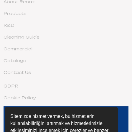
About Renax
Products
R&D
Cleaning Guide
Commercial
Catalogs
Contact Us
GDPR
Cookie Policy
Sitemizde hizmet vermek, bu hizmetlerin
DISCOVER THE EXTENSIVE STAGE
FAMILY
kullanılabilirliğini artırmak ve hizmetlerimizle
etkileşiminizi incelemek için çerezler ve benzer