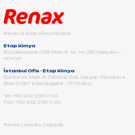
Renax is Etap Kimya Brand
Etap Kimya
Büyükkayacık OSB Mah. 8. Sk. No:23/1 Selçuklu /
KONYA
İstanbul Ofis - Etap Kimya
Barbaros Mah. Al Zambak Sok. Varyap Meridian A
Blok D:287 K:34 Ataşehir / İSTANBUL
Tel: +90 332 239 11 02
Fax: +90 332 239 11 40
Renax Laundry Capsule